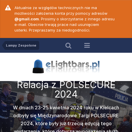
Aktualnie ze względów technicznych nie ma
możliwości założenia konta przy pomocy adresów
@gmail.com
. Prosimy o skorzystanie z innego adresu
e-mail. Obecnie trwają prace nad usunięciem
usterki. Przepraszamy za niedogodności.
Lampy Zespolone
Relac
Relacja z POLSECURE
ZE Elekt
Na terenie
c. 18 -
Wideop
c. 19 -
Wideop
2024
prezenta
kwiet
50 N ver
PW Game
vert
Cod
Międzynaro
W dniach 23-25 kwietnia 2024 roku w Kielcach
których można
Popularna w
amy do
Po dł
odbyły się Międzynarodowe Targi POLSECURE
2000
takich jak
marki
Z
Z
ych prawidłową
wideoporadnik
rzedstawiamy
Nadszedł te
2024, które były już trzecią edycją tego
(Transmed),
wersji dwu
więków
obsłu
e jednym z
Wam wideo
wydarzenia, które dotyczą wyposażenia służb
może być st
czołowych