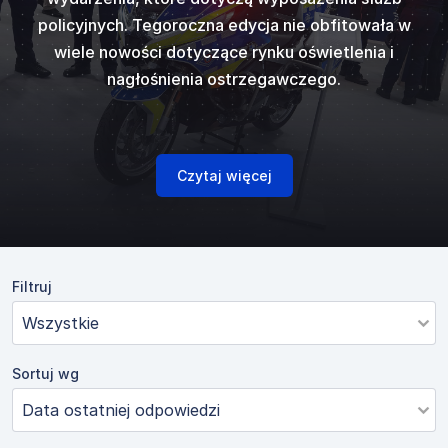
kupimy się na
ostrzegawczy
ów dźwięków
najpopular
policyjnych. Tegoroczna edycja nie obfitowała w
Vitronic
gazowego, ci
, któ
i
Code 3
w
generato
50 N ver E
od
ostrzegawczy
wiele nowości dotyczące rynku oświetlenia i
innych w któr
zespol
 europejski...
standardowym 
cka.
fi
nagłośnienia ostrzegawczego.
naszpikowane
czujniki po
skarbowyc
Czytaj więcej
Filtruj
Sortuj wg