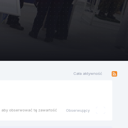
stosowana w
ię na
AM150 N ver
ch w których
uropejski...
Cała aktywność
ę, aby obserwować tę zawartość
Obserwujący
0