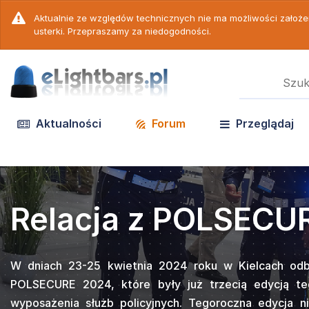
Aktualnie ze względów technicznych nie ma możliwości założ
usterki. Przepraszamy za niedogodności.
Aktualności
Forum
Przeglądaj
Relacja z
ZE Ele
ik odc. 18 - PW
k odc. 19 -
Wideo
Wideo
acja z POLSECURE 2
preze
Na terenie Targów Kielce 
150 N ver E
Covert
Gamet
Code3
Międzynarodowe targi
POLS
23-25 kwietnia 2024 roku w Kielcach odbyły się Mię
wystawców takich jak
ZE Ele
 2024, które były już trzecią edycją tego wydarzen
Popularna w Po
Strobos
. Oprócz czołowych 
dstawiamy Wam wideoporadnik o obecnie jednym z
eoporadników przedstawiających prawidłową
Nadszedł ten dz
Po długiej prze
a służb policyjnych. Tegoroczna edycja nie obfitował