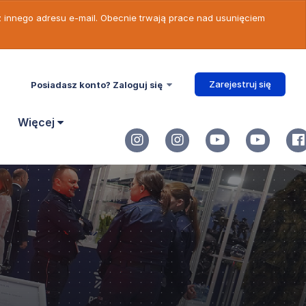
 z innego adresu e-mail. Obecnie trwają prace nad usunięciem
Zarejestruj się
Posiadasz konto? Zaloguj się
Więcej
PW
)
czekała się
nie jednym z
idłową