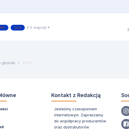
(i 5 więcej)
lfir
zura
i głośniki
ELFIR
Główne
Kontakt z Redakcją
So
ości
Jesteśmy czasopismem
internetowym. Zapraszamy
do współpracy producentów
ad
oraz dystrybutorów