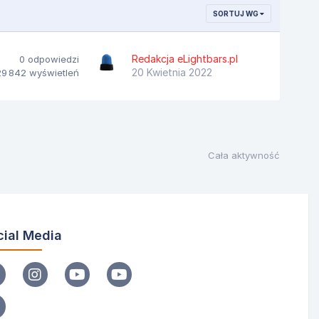
SORTUJ WG
Redakcja eLightbars.pl
0
odpowiedzi
20 Kwietnia 2022
29 842
wyświetleń
Cała aktywność
cial Media