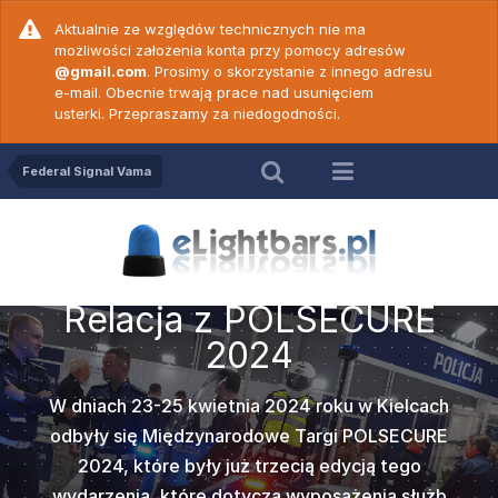
Aktualnie ze względów technicznych nie ma
możliwości założenia konta przy pomocy adresów
@gmail.com
. Prosimy o skorzystanie z innego adresu
e-mail. Obecnie trwają prace nad usunięciem
usterki. Przepraszamy za niedogodności.
Federal Signal Vama
Relacja z POLSECURE
2023
LSECURE
ZE Elekt
Na terenie Targów Kielce w dniach 25-27
c. 18 -
Wideop
c. 19 -
Wideop
prezenta
kwietnia 2023 roku odbyły się II
50 N ver
PW Game
vert
Cod
Międzynarodowe targi
POLSECURE 2023
na
 roku w Kielcach
których można było ujrzeć nowości u wystawców
Popularna w
amy do
Po dł
Targi POLSECURE
takich jak
ZE Elektra
,
Federal Signal Vama
2000
marki
Z
ych prawidłową
wideoporadnik
rzedstawiamy
Nadszedł te
ią edycją tego
(Transmed),
PW Gamet
oraz
Strobos
wersji dwu
. Oprócz
więków
obsłu
e jednym z
Wam wideo
yposażenia służb
czołowych producentów była także firma
może być st