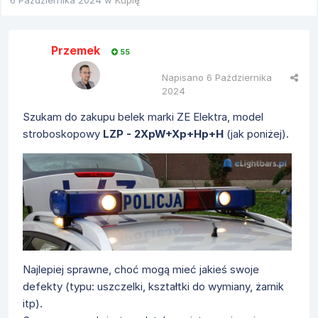
6 Października 2024
w
Kupię
Przemek
55
Napisano
6 Października
2024
Szukam do zakupu belek marki ZE Elektra, model
stroboskopowy
LZP - 2XpW+Xp+Hp+H
(jak poniżej).
Najlepiej sprawne, choć mogą mieć jakieś swoje
defekty (typu: uszczelki, kształtki do wymiany, żarnik
itp).