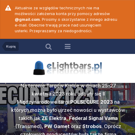
Aktualnie ze względów technicznych nie ma
możliwości założenia konta przy pomocy adresów
@gmail.com
. Prosimy o skorzystanie z innego adresu
e-mail. Obecnie trwają prace nad usunięciem
usterki. Przepraszamy za niedogodności.
Kupię
Relacja z POLSECURE
2023
SECURE
ZE Elekt
Na terenie Targów Kielce w dniach 25-27
c. 18 -
Wideop
c. 19 -
Wideop
prezenta
kwietnia 2023 roku odbyły się II
50 N ver
PW Game
vert
Cod
Międzynarodowe targi
POLSECURE 2023
na
ku w Kielcach
których można było ujrzeć nowości u wystawców
Popularna w
amy do
Po dł
gi POLSECURE
takich jak
ZE Elektra
,
Federal Signal Vama
2000
marki
Z
ych prawidłową
wideoporadnik
rzedstawiamy
Nadszedł te
edycją tego
(Transmed),
PW Gamet
oraz
Strobos
. Oprócz
wersji dwu
więków
obsłu
e jednym z
Wam wideo
sażenia służb
czołowych producentów była także firma
może być st