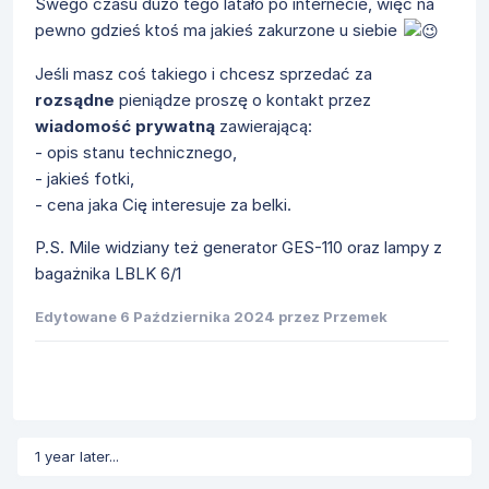
Swego czasu dużo tego latało po internecie, więc na
pewno gdzieś ktoś ma jakieś zakurzone u siebie
Jeśli masz coś takiego i chcesz sprzedać za
rozsądne
pieniądze proszę o kontakt przez
wiadomość prywatną
zawierającą:
- opis stanu technicznego,
- jakieś fotki,
- cena jaka Cię interesuje za belki.
P.S. Mile widziany też generator GES-110 oraz lampy z
bagażnika LBLK 6/1
Edytowane
6 Października 2024
przez Przemek
1 year later...