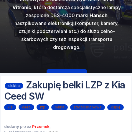
kupimy się na
ostrzegawczy
ów dźwięków
najpopular
e obfitowała w
Vitronic
, która dostarcza specjalistyczne lampy
gazowego, ci
i
Code 3
w
generato
50 N ver E
od
ostrzegawczy
świetlenia i
zespolone DBS-4000 marki
Hansch
innych w któr
 europejski...
standardowym 
cka.
fi
zego.
naszpikowane elektroniką (komputer, kamery,
czujniki podczerwieni etc.) do służb celno-
skarbowych czy też inspekcji transportu
drogowego.
Czytaj więcej
Zakupię belki LZP z Kia
elektra
Ceed SW
kia
ceed
lzp
belka
stroboskopowa
kupię
dodany przez
Przemek
,