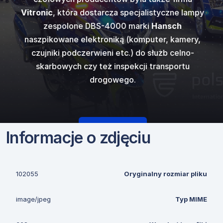
kupimy się na
ostrzegawczy
ów dźwięków
najpopular
e obfitowała w
Vitronic
, która dostarcza specjalistyczne lampy
gazowego, ci
i
Code 3
w
generato
50 N ver E
od
ostrzegawczy
świetlenia i
zespolone DBS-4000 marki
Hansch
innych w któr
 europejski...
standardowym 
cka.
fi
zego.
naszpikowane elektroniką (komputer, kamery,
czujniki podczerwieni etc.) do służb celno-
skarbowych czy też inspekcji transportu
drogowego.
Czytaj więcej
Informacje o zdjęciu
102055
Oryginalny rozmiar pliku
image/jpeg
Typ MIME