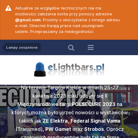
Aktualnie ze względów technicznych nie ma
możliwości założenia konta przy pomocy adresów
@gmail.com
. Prosimy o skorzystanie z innego adresu
e-mail. Obecnie trwają prace nad usunięciem
usterki. Przepraszamy za niedogodności.
Lampy zespolone
Relacja z POLSECURE
2023
SECURE
ZE Elekt
Na terenie Targów Kielce w dniach 25-27
c. 18 -
Wideop
c. 19 -
Wideop
prezenta
kwietnia 2023 roku odbyły się II
50 N ver
PW Game
vert
Cod
Międzynarodowe targi
POLSECURE 2023
na
ku w Kielcach
których można było ujrzeć nowości u wystawców
Popularna w
amy do
Po dł
gi POLSECURE
takich jak
ZE Elektra
,
Federal Signal Vama
2000
marki
Z
ych prawidłową
wideoporadnik
rzedstawiamy
Nadszedł te
edycją tego
(Transmed),
PW Gamet
oraz
Strobos
. Oprócz
wersji dwu
więków
obsłu
e jednym z
Wam wideo
sażenia służb
czołowych producentów była także firma
może być st