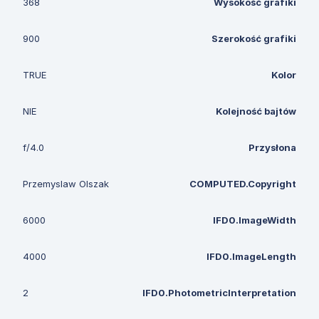
368
Wysokość grafiki
900
Szerokość grafiki
TRUE
Kolor
NIE
Kolejność bajtów
f/4.0
Przysłona
Przemyslaw Olszak
COMPUTED.Copyright
6000
IFD0.ImageWidth
4000
IFD0.ImageLength
2
IFD0.PhotometricInterpretation