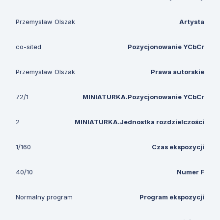
Przemyslaw Olszak
Artysta
co-sited
Pozycjonowanie YCbCr
Przemyslaw Olszak
Prawa autorskie
72/1
MINIATURKA.Pozycjonowanie YCbCr
2
MINIATURKA.Jednostka rozdzielczości
1/160
Czas ekspozycji
40/10
Numer F
Normalny program
Program ekspozycji