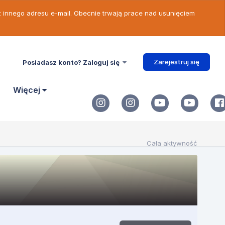
 z innego adresu e-mail. Obecnie trwają prace nad usunięciem
Zarejestruj się
Posiadasz konto? Zaloguj się
Więcej
Cała aktywność