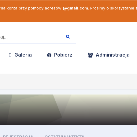
enia konta przy pomocy adresów
@gmail.com
. Prosimy o skorzystanie
Galeria
Pobierz
Administracja