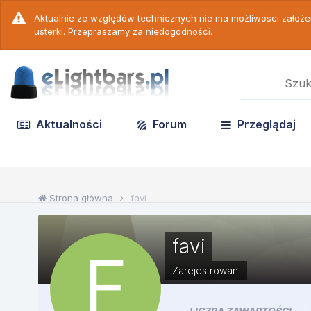
Aktualnie ze względów technicznych nie ma możliwości założ
usterki. Przepraszamy za niedogodności.
Aktualności
Forum
Przeglądaj
Strona główna
favi
favi
Zarejestrowani