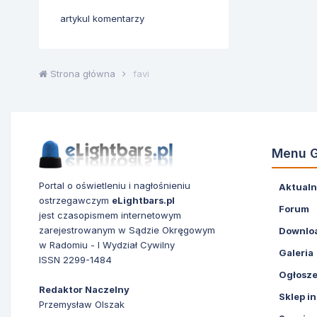
artykul komentarzy
Strona główna
favi
Menu 
Portal o oświetleniu i nagłośnieniu
Aktualn
ostrzegawczym
eLightbars.pl
Forum
jest czasopismem internetowym
zarejestrowanym w Sądzie Okręgowym
Downlo
w Radomiu - I Wydział Cywilny
Galeria
ISSN 2299-1484
Ogłosze
Redaktor Naczelny
Sklep i
Przemysław Olszak