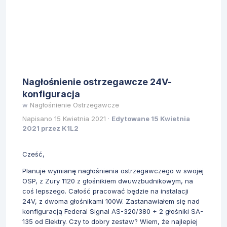
Generatory vamowskie, czyli wspomniane AS-
320/380 nie są zbyt wysokich lotów, zwłaszcza te
nowe, a dodatkowo kompletnie nie pasują
charakterystykami do głośników Elektry. Wartość
impedancji nominalnej to nie są wszystkie
parametry głośnika i nie należy się tylko tym
kierować.
Pozdrawiam
Nagłośnienie ostrzegawcze 24V-
konfiguracja
w
Nagłośnienie Ostrzegawcze
Napisano
15 Kwietnia 2021
·
Edytowane
15 Kwietnia
2021
przez K1L2
Cześć,
Planuje wymianę nagłośnienia ostrzegawczego w swojej
OSP, z Zury 1120 z głośnikiem dwuwzbudnikowym, na
coś lepszego. Całość pracować będzie na instalacji
24V, z dwoma głośnikami 100W. Zastanawiałem się nad
konfiguracją Federal Signal AS-320/380 + 2 głośniki SA-
135 od Elektry. Czy to dobry zestaw? Wiem, że najlepiej