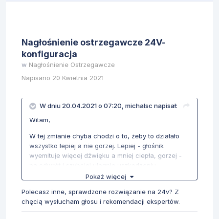
Nagłośnienie ostrzegawcze 24V-
konfiguracja
w
Nagłośnienie Ostrzegawcze
Napisano
20 Kwietnia 2021
W dniu 20.04.2021 o 07:20,
michalsc
napisał:
Witam,
W tej zmianie chyba chodzi o to, żeby to działało
wszystko lepiej a nie gorzej. Lepiej - głośnik
wyemituje więcej dźwięku a mniej ciepła, gorzej -
na odwrót i szybciej ulegnie uszkodzeniu.
Pokaż więcej
Jeśli koniecznie chcesz iść w federalowskie
produkty to osobiście wolałbym zamontować PA300
Polecasz inne, sprawdzone rozwiązanie na 24v? Z
- ma lepiej dobrane pasma i nieco lepiej to będzie
chęcią wysłucham głosu i rekomendacji ekspertów.
chodziło z wspomnianymi wyżej głośnikami.