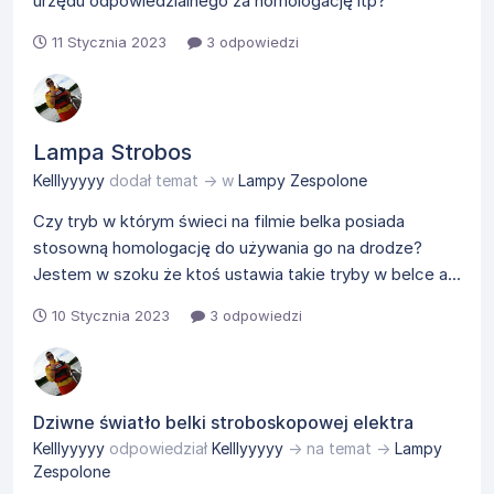
urzędu odpowiedzialnego za homologację itp?
11 Stycznia 2023
3 odpowiedzi
Lampa Strobos
Kelllyyyyy
dodał temat → w
Lampy Zespolone
Czy tryb w którym świeci na filmie belka posiada
stosowną homologację do używania go na drodze?
Jestem w szoku że ktoś ustawia takie tryby w belce a...
10 Stycznia 2023
3 odpowiedzi
Dziwne światło belki stroboskopowej elektra
Kelllyyyyy
odpowiedział
Kelllyyyyy
→ na temat →
Lampy
Zespolone