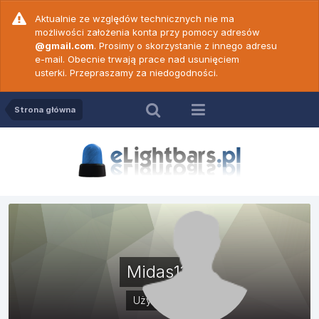
Aktualnie ze względów technicznych nie ma
możliwości założenia konta przy pomocy adresów
@gmail.com
. Prosimy o skorzystanie z innego adresu
e-mail. Obecnie trwają prace nad usunięciem
usterki. Przepraszamy za niedogodności.
Strona główna
Midas111
Użytkownik