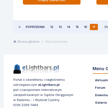
Znajdź zawartość
POPRZEDNIA
12
13
14
15
16
17
St
Strona główna
Wyszukiwarka
Menu 
Portal o oświetleniu i nagłośnieniu
Aktualn
ostrzegawczym
eLightbars.pl
Forum
jest czasopismem internetowym
zarejestrowanym w Sądzie Okręgowym
Downlo
w Radomiu - I Wydział Cywilny
Galeria
ISSN 2299-1484