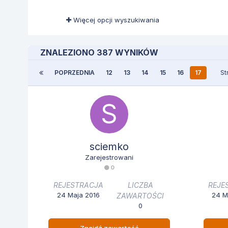
Więcej opcji wyszukiwania
ZNALEZIONO 387 WYNIKÓW
POPRZEDNIA
12
13
14
15
16
17
St
sciemko
Zarejestrowani
0
REJESTRACJA
LICZBA
REJE
24 Maja 2016
24 M
ZAWARTOŚCI
0