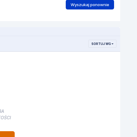
Wyszukaj ponownie
SORTUJ WG
BA
OŚCI