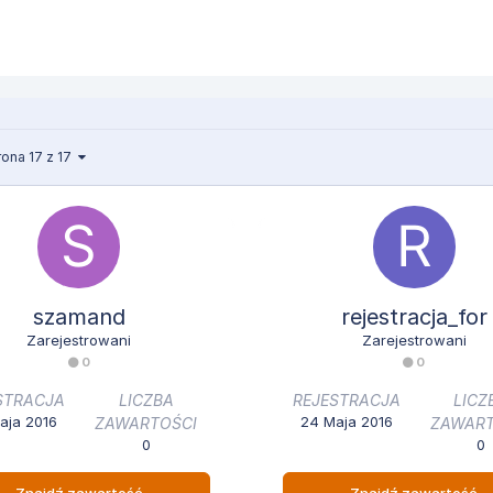
rona 17 z 17
szamand
rejestracja_for
Zarejestrowani
Zarejestrowani
0
0
STRACJA
LICZBA
REJESTRACJA
LICZ
aja 2016
24 Maja 2016
ZAWARTOŚCI
ZAWART
0
0