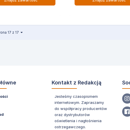
Znajdź zawartość
Znajdź zawartość
rona 17 z 17
Główne
Kontakt z Redakcją
So
ości
Jesteśmy czasopismem
internetowym. Zapraszamy
do współpracy producentów
ad
oraz dystrybutorów
oświetlenia i nagłośnienia
ostrzegawczego.