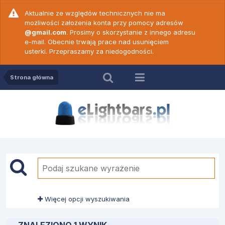
Aktualnie ze względów technicznych nie ma
możliwości założenia konta przy pomocy adresów
@gmail.com
. Prosimy o skorzystanie z innego adresu
e-mail. Obecnie trwają prace nad usunięciem
usterki. Przepraszamy za niedogodności.
Strona główna
Więcej opcji wyszukiwania