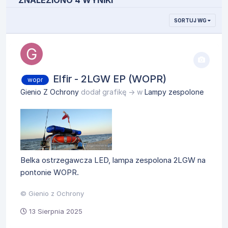
ZNALEZIONO 4 WYNIKI
SORTUJ WG
Elfir - 2LGW EP (WOPR)
wopr
Gienio Z Ochrony
dodał grafikę → w
Lampy zespolone
Belka ostrzegawcza LED, lampa zespolona 2LGW na
pontonie WOPR.
© Gienio z Ochrony
13 Sierpnia 2025