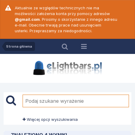
Aktualnie ze względów technicznych nie ma
możliwości założenia konta przy pomocy adresów
@gmail.com
. Prosimy o skorzystanie z innego adresu
e-mail. Obecnie trwają prace nad usunięciem
usterki. Przepraszamy za niedogodności.
Strona główna
Więcej opcji wyszukiwania