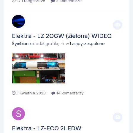
17 Lutego 2025
3 komentarze
Elektra - LZ 2OGW (zielona) WIDEO
Symbianix
dodał grafikę → w
Lampy zespolone
1 Kwietnia 2020
14 komentarzy
Elektra - LZ-ECO 2LEDW