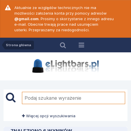
Aktualnie ze względów technicznych nie ma
możliwości założenia konta przy pomocy adresów
@gmail.com
. Prosimy o skorzystanie z innego adresu
e-mail. Obecnie trwają prace nad usunięciem
usterki. Przepraszamy za niedogodności.
Strona główna
Więcej opcji wyszukiwania