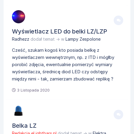
Wyświetlacz LED do belki LZ/LZP
Radhezz
dodał temat → w
Lampy Zespolone
Cześć, szukam kogoś kto posiada belkę z
wyświetlaczem wewnętrznym, np. z ITD i mógłby
porobić zdjęcia, ewentualnie pomierzyć wymiary
wyświetlacza, średnicę diod LED czy odstępy
między nimi - tak, zamierzam zbudować replikę ?
3 Listopada 2020
Belka LZ
Redakcja eLightbars.pl
dodał temat → w
Elektra