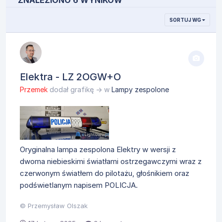
ZNALEZIONO 6 WYNIKÓW
SORTUJ WG
Elektra - LZ 2OGW+O
Przemek
dodał grafikę → w
Lampy zespolone
Oryginalna lampa zespolona Elektry w wersji z
dwoma niebieskimi światłami ostrzegawczymi wraz z
czerwonym światłem do pilotażu, głośnikiem oraz
podświetlanym napisem POLICJA.
© Przemysław Olszak