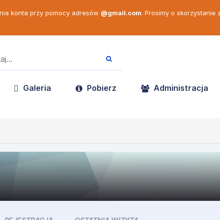
enia konta przy pomocy adresów
@gmail.com
. Prosimy o skorzystanie
Galeria
Pobierz
Administracja