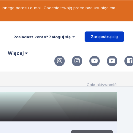
 z innego adresu e-mail. Obecnie trwają prace nad usunięciem
Zarejestruj się
Posiadasz konto? Zaloguj się
Więcej
Cała aktywność