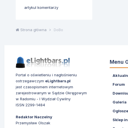
artykul komentarzy
Strona główna
DoBo
Menu 
Portal o oświetleniu i nagłośnieniu
Aktualn
ostrzegawczym
eLightbars.pl
Forum
jest czasopismem internetowym
zarejestrowanym w Sądzie Okręgowym
Downlo
w Radomiu - I Wydział Cywilny
Galeria
ISSN 2299-1484
Ogłosze
Redaktor Naczelny
Sklep i
Przemysław Olszak