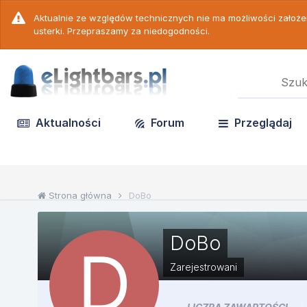
Aktualnie ze względów technicznych nie ma możliwości założ
usterki. Przepraszamy za niedogodności.
Aktualności
Forum
Przeglądaj
Strona główna
DoBo
DoBo
Zarejestrowani