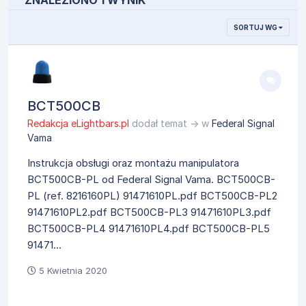
ZNALEZIONO 1 WYNIK
SORTUJ WG
BCT500CB
Redakcja eLightbars.pl
dodał temat → w
Federal Signal
Vama
Instrukcja obsługi oraz montażu manipulatora
BCT500CB-PL od Federal Signal Vama. BCT500CB-
PL (ref. 8216160PL) 91471610PL.pdf BCT500CB-PL2
91471610PL2.pdf BCT500CB-PL3 91471610PL3.pdf
BCT500CB-PL4 91471610PL4.pdf BCT500CB-PL5
91471...
5 Kwietnia 2020