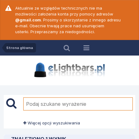
Aktualnie ze względów technicznych nie ma
możliwości założenia konta przy pomocy adresów
@gmail.com
. Prosimy o skorzystanie z innego adresu
e-mail. Obecnie trwają prace nad usunięciem
usterki. Przepraszamy za niedogodności.
Strona główna
Więcej opcji wyszukiwania