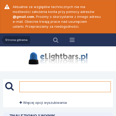
Aktualnie ze względów technicznych nie ma
możliwości założenia konta przy pomocy adresów
@gmail.com
. Prosimy o skorzystanie z innego adresu
e-mail. Obecnie trwają prace nad usunięciem
usterki. Przepraszamy za niedogodności.
Strona główna
Więcej opcji wyszukiwania