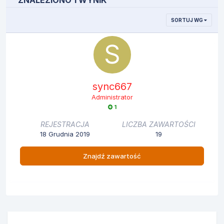
ZNALEZIONO 1 WYNIK
SORTUJ WG
sync667
Administrator
1
REJESTRACJA
LICZBA ZAWARTOŚCI
18 Grudnia 2019
19
Znajdź zawartość