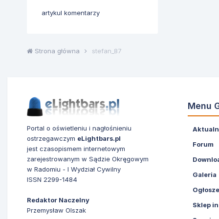
artykul komentarzy
Strona główna
stefan_87
Menu 
Portal o oświetleniu i nagłośnieniu
Aktualn
ostrzegawczym
eLightbars.pl
Forum
jest czasopismem internetowym
zarejestrowanym w Sądzie Okręgowym
Downlo
w Radomiu - I Wydział Cywilny
Galeria
ISSN 2299-1484
Ogłosze
Redaktor Naczelny
Sklep i
Przemysław Olszak