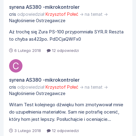
syrena AS380 -mikrokontroler
cris
odpowiedział
Krzysztof Połeć
→ na temat →
Nagłośnienie Ostrzegawcze
Aż trochę się Zura PS-100 przypomniała SYR.R Reszta
to chyba as422po. PdDCjaQWFx0
6 Lutego 2018
12 odpowiedzi
syrena AS380 -mikrokontroler
cris
odpowiedział
Krzysztof Połeć
→ na temat →
Nagłośnienie Ostrzegawcze
Witam Test kolejnego dźwięku horn zmotywował mnie
do uzupełnienia materiałów. Sam nie potrafię ocenić,
który horn jest lepszy. Posłuchajcie i oceniajcie...
3 Lutego 2018
12 odpowiedzi