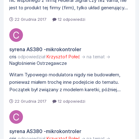
nic wspólnego z firmą Federal Signal czy też Vama, nie
jest to produkt tej firmy (firm), tylko układ generujący...
22 Grudnia 2017
12 odpowiedzi
syrena AS380 -mikrokontroler
cris
odpowiedział
Krzysztof Połeć
→ na temat →
Nagłośnienie Ostrzegawcze
Witam Typowego modulatora nigdy nie budowałem,
ponieważ miałem trochę inne podejście do tematu.
Początek był związany z modelem karetki, później...
22 Grudnia 2017
12 odpowiedzi
syrena AS380 -mikrokontroler
cris
odpowiedział
Krzysztof Połeć
→ na temat →