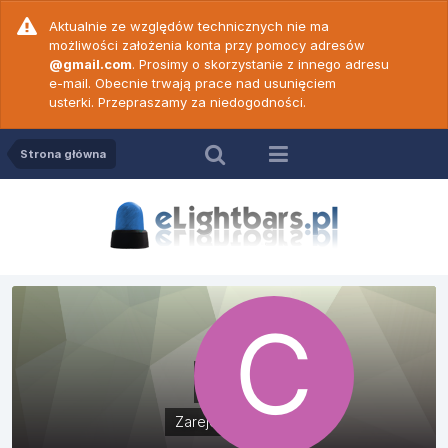
Aktualnie ze względów technicznych nie ma
możliwości założenia konta przy pomocy adresów
@gmail.com
. Prosimy o skorzystanie z innego adresu
e-mail. Obecnie trwają prace nad usunięciem
usterki. Przepraszamy za niedogodności.
Strona główna
cris
Zarejestrowani