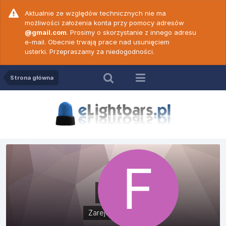
Aktualnie ze względów technicznych nie ma
możliwości założenia konta przy pomocy adresów
@gmail.com
. Prosimy o skorzystanie z innego adresu
e-mail. Obecnie trwają prace nad usunięciem
usterki. Przepraszamy za niedogodności.
Strona główna
ffpm
Zarejestrowani