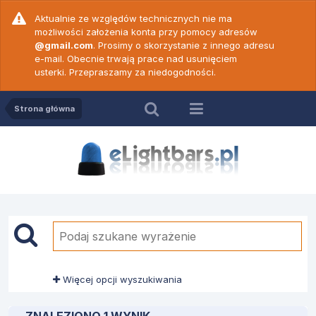
Aktualnie ze względów technicznych nie ma
możliwości założenia konta przy pomocy adresów
@gmail.com
. Prosimy o skorzystanie z innego adresu
e-mail. Obecnie trwają prace nad usunięciem
usterki. Przepraszamy za niedogodności.
Strona główna
Więcej opcji wyszukiwania