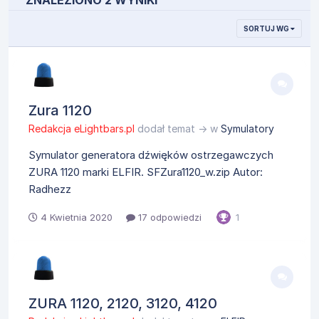
ZNALEZIONO 2 WYNIKI
SORTUJ WG
Zura 1120
Redakcja eLightbars.pl
dodał temat → w
Symulatory
Symulator generatora dźwięków ostrzegawczych
ZURA 1120 marki ELFIR. SFZura1120_w.zip Autor:
Radhezz
4 Kwietnia 2020
17 odpowiedzi
1
ZURA 1120, 2120, 3120, 4120