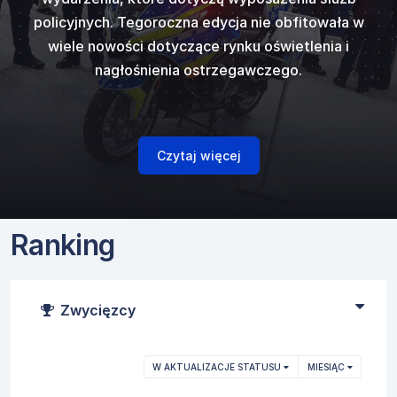
kupimy się na
ostrzegawczy
ów dźwięków
najpopular
policyjnych. Tegoroczna edycja nie obfitowała w
Vitronic
gazowego, ci
, któ
i
Code 3
w
generato
50 N ver E
od
ostrzegawczy
wiele nowości dotyczące rynku oświetlenia i
innych w któr
zespol
 europejski...
standardowym 
cka.
fi
nagłośnienia ostrzegawczego.
naszpikowane
czujniki po
skarbowyc
Czytaj więcej
Ranking
Zwycięzcy
W AKTUALIZACJE STATUSU
MIESIĄC