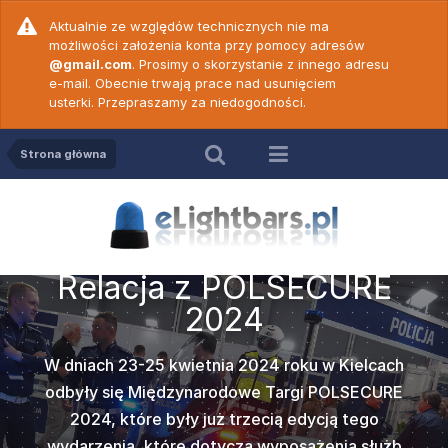
Aktualnie ze względów technicznych nie ma
możliwości założenia konta przy pomocy adresów
@gmail.com
. Prosimy o skorzystanie z innego adresu
e-mail. Obecnie trwają prace nad usunięciem
usterki. Przepraszamy za niedogodności.
Strona główna
Relac
Relacja z POLSECURE
ZE Elekt
Na terenie
c. 18 -
Wideop
c. 19 -
Wideop
2024
prezenta
kwiet
50 N ver
PW Game
vert
Cod
Międzynaro
W dniach 23-25 kwietnia 2024 roku w Kielcach
których można
Popularna w
amy do
Po dł
odbyły się Międzynarodowe Targi POLSECURE
2000
takich jak
marki
Z
Z
ych prawidłową
wideoporadnik
rzedstawiamy
Nadszedł te
2024, które były już trzecią edycją tego
(Transmed),
wersji dwu
więków
obsłu
e jednym z
Wam wideo
wydarzenia, które dotyczą wyposażenia służb
może być st
czołowych