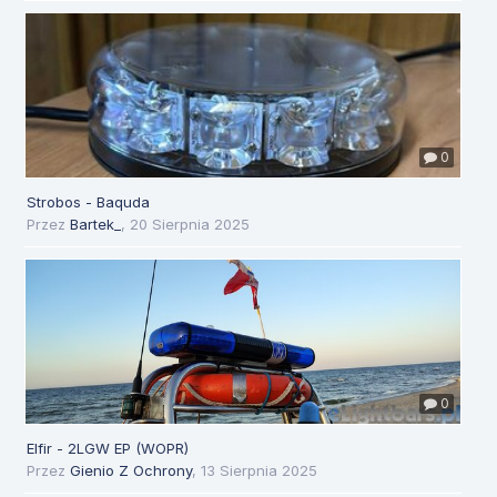
0
Strobos - Baquda
Przez
Bartek_
,
20 Sierpnia 2025
0
Elfir - 2LGW EP (WOPR)
Przez
Gienio Z Ochrony
,
13 Sierpnia 2025