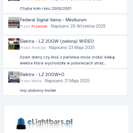
Chyba koło roku 2000/2001
Federal Signal Vama - MiniAurum
Napisano
29 Września 2025
Przez
Przemek
·
Elektra - LZ 2OGW (zielona) WIDEO
Napisano
23 Maja 2025
Przez
Andrzej
·
Dzień dobry czy ktoś z państwa może zrobić belkę
elektra która wychodziła w polonezach straż...
Elektra - LZ 2OGW+O
Napisano
21 Maja 2025
Przez
MeVa
·
moj ulubiony model