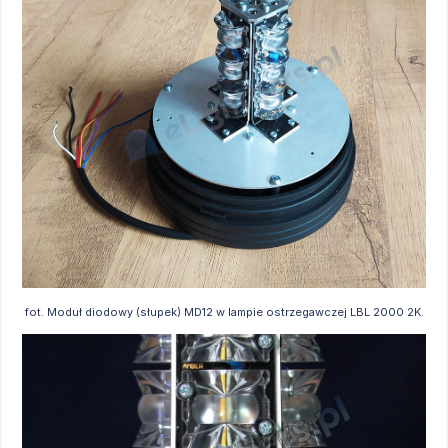
fot. Moduł diodowy (słupek) MD12 w lampie ostrzegawczej LBL 2000 2K.