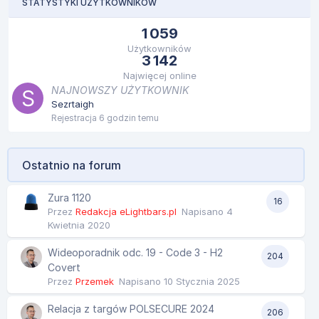
STATYSTYKI UŻYTKOWNIKÓW
1 059
Użytkowników
3 142
Najwięcej online
NAJNOWSZY UŻYTKOWNIK
Sezrtaigh
Rejestracja
6 godzin temu
Ostatnio na forum
Zura 1120
16
Przez
Redakcja eLightbars.pl
Napisano
4
Kwietnia 2020
Wideoporadnik odc. 19 - Code 3 - H2
204
Covert
Przez
Przemek
Napisano
10 Stycznia 2025
Relacja z targów POLSECURE 2024
206