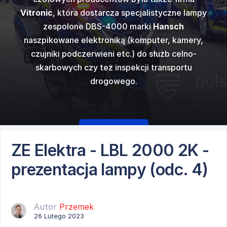
kupimy się na
ostrzegawczy
ów dźwięków
najpopular
e obfitowała w
Vitronic
, która dostarcza specjalistyczne lampy
gazowego, ci
i
Code 3
w
generato
50 N ver E
od
ostrzegawczy
świetlenia i
zespolone DBS-4000 marki
Hansch
innych w któr
 europejski...
standardowym 
cka.
fi
zego.
naszpikowane elektroniką (komputer, kamery,
czujniki podczerwieni etc.) do służb celno-
skarbowych czy też inspekcji transportu
drogowego.
Czytaj więcej
ZE Elektra - LBL 2000 2K -
prezentacja lampy (odc. 4)
Autor
Przemek
26 Lutego 2023