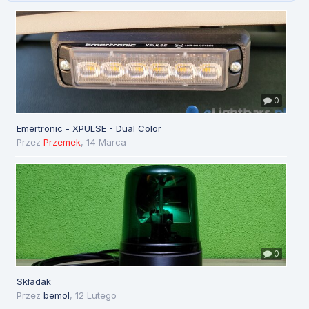
0
Emertronic - XPULSE - Dual Color
Przez
Przemek
,
14 Marca
0
Składak
Przez
bemol
,
12 Lutego