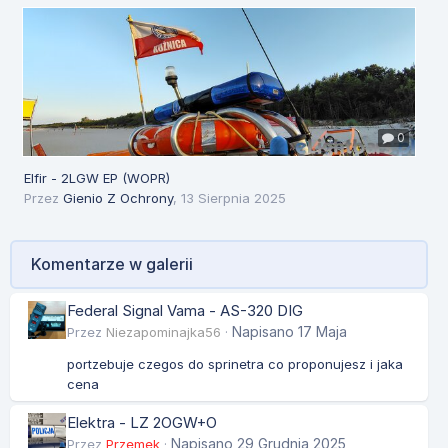
0
Elfir - 2LGW EP (WOPR)
Przez
Gienio Z Ochrony
,
13 Sierpnia 2025
Komentarze w galerii
Federal Signal Vama - AS-320 DIG
Napisano
17 Maja
Przez
Niezapominajka56
·
portzebuje czegos do sprinetra co proponujesz i jaka
cena
Elektra - LZ 2OGW+O
Napisano
29 Grudnia 2025
Przez
Przemek
·