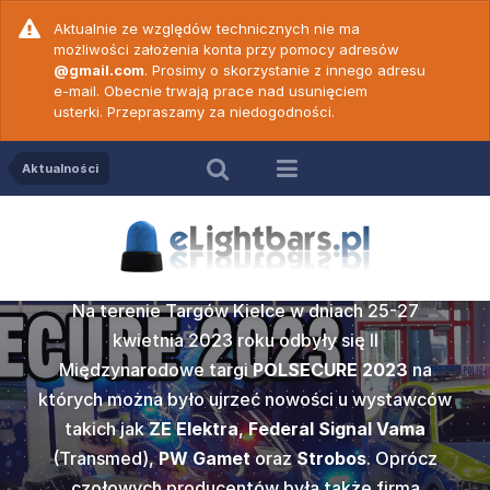
Aktualnie ze względów technicznych nie ma
możliwości założenia konta przy pomocy adresów
@gmail.com
. Prosimy o skorzystanie z innego adresu
e-mail. Obecnie trwają prace nad usunięciem
usterki. Przepraszamy za niedogodności.
Aktualności
Relacja z POLSECURE
2023
SECURE
ZE Elekt
Na terenie Targów Kielce w dniach 25-27
c. 18 -
Wideop
c. 19 -
Wideop
prezenta
kwietnia 2023 roku odbyły się II
50 N ver
PW Game
vert
Cod
Międzynarodowe targi
POLSECURE 2023
na
ku w Kielcach
których można było ujrzeć nowości u wystawców
Popularna w
amy do
Po dł
gi POLSECURE
takich jak
ZE Elektra
,
Federal Signal Vama
2000
marki
Z
ych prawidłową
wideoporadnik
rzedstawiamy
Nadszedł te
edycją tego
(Transmed),
PW Gamet
oraz
Strobos
. Oprócz
wersji dwu
więków
obsłu
e jednym z
Wam wideo
sażenia służb
czołowych producentów była także firma
może być st