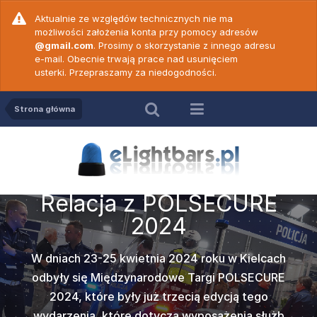
Aktualnie ze względów technicznych nie ma
możliwości założenia konta przy pomocy adresów
@gmail.com
. Prosimy o skorzystanie z innego adresu
e-mail. Obecnie trwają prace nad usunięciem
usterki. Przepraszamy za niedogodności.
Strona główna
Relac
Relacja z POLSECURE
ZE Elekt
Na terenie 
c. 18 -
Wideop
c. 19 -
Wideop
2024
prezenta
kwietni
50 N ver
PW Game
vert
Cod
Międzynarod
W dniach 23-25 kwietnia 2024 roku w Kielcach
których można 
Popularna w
amy do
Po dł
odbyły się Międzynarodowe Targi POLSECURE
2000
takich jak
marki
ZE
Z
ych prawidłową
wideoporadnik
rzedstawiamy
Nadszedł te
2024, które były już trzecią edycją tego
(Transmed),
wersji dwu
P
więków
obsłu
e jednym z
Wam wideo
wydarzenia, które dotyczą wyposażenia służb
może być st
czołowych p