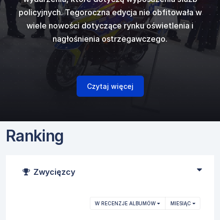
kupimy się na
ostrzegawczy
ów dźwięków
najpopular
policyjnych. Tegoroczna edycja nie obfitowała w
Vitronic
gazowego, ci
, która
i
Code 3
w
generato
50 N ver E
od
ostrzegawczy
wiele nowości dotyczące rynku oświetlenia i
innych w któr
zespolon
 europejski...
standardowym 
cka.
fi
nagłośnienia ostrzegawczego.
naszpikowane 
czujniki podc
skarbowych 
Czytaj więcej
Ranking
Zwycięzcy
W RECENZJE ALBUMÓW
MIESIĄC