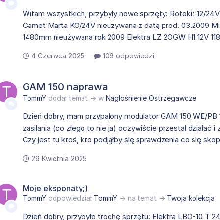
Witam wszystkich, przybyły nowe sprzęty: Rotokit 12/24
Gamet Marta KO/24V nieużywana z datą prod. 03.2009 Mi
1480mm nieużywana rok 2009 Elektra LZ 2OGW H1 12V 11
4 Czerwca 2025
106 odpowiedzi
GAM 150 naprawa
TommY
dodał temat → w
Nagłośnienie Ostrzegawcze
Dzień dobry, mam przypalony modulator GAM 150 WE/PB 1
zasilania (co złego to nie ja) oczywiście przestał działać
Czy jest tu ktoś, kto podjąłby się sprawdzenia co się skop
29 Kwietnia 2025
Moje eksponaty;)
TommY
odpowiedział
TommY
→ na temat →
Twoja kolekcja
Dzień dobry, przybyło trochę sprzętu: Elektra LBO-10 T 