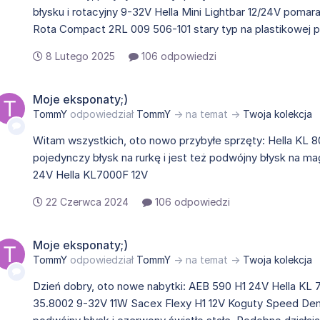
błysku i rotacyjny 9-32V Hella Mini Lightbar 12/24V pom
Rota Compact 2RL 009 506-101 stary typ na plastikowej pod
8 Lutego 2025
106 odpowiedzi
Moje eksponaty;)
TommY
odpowiedział
TommY
→ na temat →
Twoja kolekcja
Witam wszystkich, oto nowo przybyłe sprzęty: Hella KL 8
pojedynczy błysk na rurkę i jest też podwójny błysk na m
24V Hella KL7000F 12V
22 Czerwca 2024
106 odpowiedzi
Moje eksponaty;)
TommY
odpowiedział
TommY
→ na temat →
Twoja kolekcja
Dzień dobry, oto nowe nabytki: AEB 590 H1 24V Hella KL
35.8002 9-32V 11W Sacex Flexy H1 12V Koguty Speed De