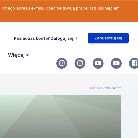
 z innego adresu e-mail. Obecnie trwają prace nad usunięciem
Zarejestruj się
Posiadasz konto? Zaloguj się
Więcej
Cała aktywność