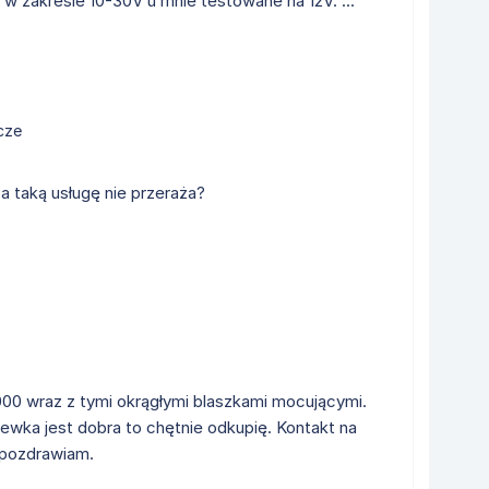
 w zakresie 10-30V u mnie testowane na 12V. ...
cze
za taką usługę nie przeraża?
00 wraz z tymi okrągłymi blaszkami mocującymi.
ewka jest dobra to chętnie odkupię. Kontakt na
 pozdrawiam.