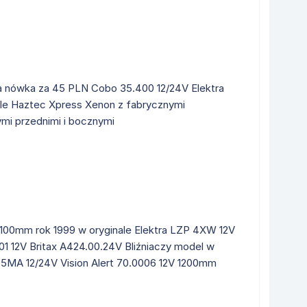
a nówka za 45 PLN Cobo 35.400 12/24V Elektra
ole Haztec Xpress Xenon z fabrycznymi
ymi przednimi i bocznymi
 1100mm rok 1999 w oryginale Elektra LZP 4XW 12V
1 12V Britax A424.00.24V Bliźniaczy model w
55MA 12/24V Vision Alert 70.0006 12V 1200mm