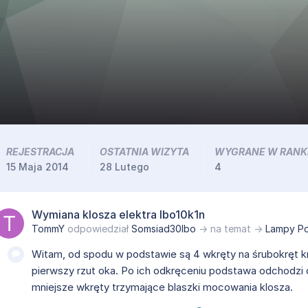
REJESTRACJA
OSTATNIA WIZYTA
WYGRANE W RANK
15 Maja 2014
28 Lutego
4
Wymiana klosza elektra lbo10k1n
TommY
odpowiedział
Somsiad30lbo
→ na temat →
Lampy P
Witam, od spodu w podstawie są 4 wkręty na śrubokręt 
pierwszy rzut oka. Po ich odkręceniu podstawa odchodzi 
mniejsze wkręty trzymające blaszki mocowania klosza.