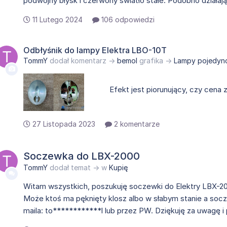
podwójny błysk i czerwony światło stałe. Podobno działają
11 Lutego 2024
106 odpowiedzi
Odbłyśnik do lampy Elektra LBO-10T
TommY
dodał komentarz →
bemol
grafika →
Lampy pojedyn
Efekt jest piorunujący, czy cena 
27 Listopada 2023
2 komentarze
Soczewka do LBX-2000
TommY
dodał temat → w
Kupię
Witam wszystkich, poszukuję soczewki do Elektry LBX-20
Może ktoś ma pęknięty klosz albo w słabym stanie a socz
maila: to************l lub przez PW. Dziękuję za uwagę i