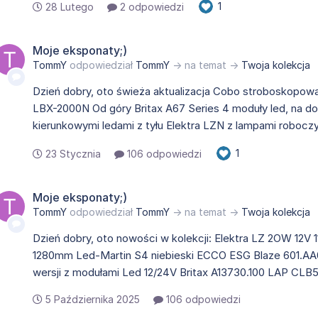
1
28 Lutego
2 odpowiedzi
Moje eksponaty;)
TommY
odpowiedział
TommY
→ na temat →
Twoja kolekcja
Dzień dobry, oto świeża aktualizacja Cobo stroboskopow
LBX-2000N Od góry Britax A67 Series 4 moduły led, na d
kierunkowymi ledami z tyłu Elektra LZN z lampami robocz
1
23 Stycznia
106 odpowiedzi
Moje eksponaty;)
TommY
odpowiedział
TommY
→ na temat →
Twoja kolekcja
Dzień dobry, oto nowości w kolekcji: Elektra LZ 2OW 12V
1280mm Led-Martin S4 niebieski ECCO ESG Blaze 601.AA0
wersji z modułami Led 12/24V Britax A13730.100 LAP CLB
5 Października 2025
106 odpowiedzi