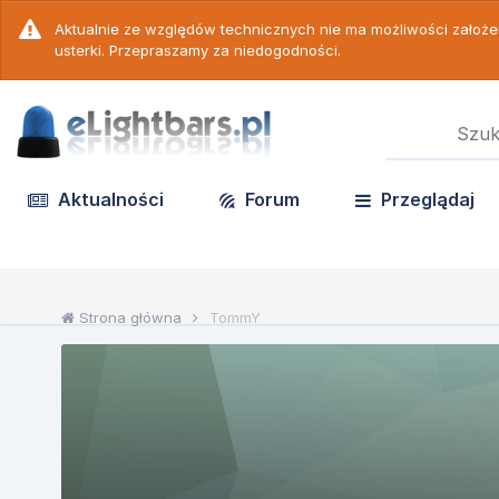
Aktualnie ze względów technicznych nie ma możliwości założ
usterki. Przepraszamy za niedogodności.
Aktualności
Forum
Przeglądaj
Strona główna
TommY