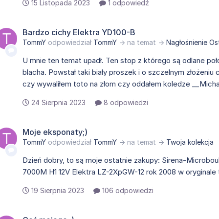
15 Listopada 2023
1 odpowiedź
Bardzo cichy Elektra YD100-B
TommY
odpowiedział
TommY
→ na temat →
Nagłośnienie O
U mnie ten temat upadł. Ten stop z którego są odlane poł
blacha. Powstał taki biały proszek i o szczelnym złożeni
czy wywaliłem toto na złom czy oddałem koledze __Micha
24 Sierpnia 2023
8 odpowiedzi
Moje eksponaty;)
TommY
odpowiedział
TommY
→ na temat →
Twoja kolekcja
Dzień dobry, to są moje ostatnie zakupy: Sirena-Microboul
7000M H1 12V Elektra LZ-2XpGW-12 rok 2008 w oryginale ty
19 Sierpnia 2023
106 odpowiedzi