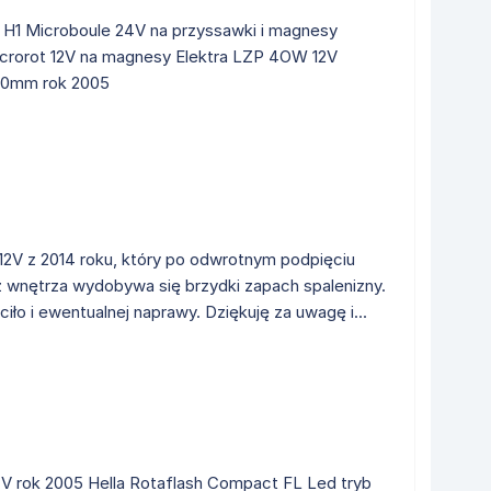
V H1 Microboule 24V na przyssawki i magnesy
crorot 12V na magnesy Elektra LZP 4OW 12V
80mm rok 2005
2V z 2014 roku, który po odwrotnym podpięciu
 i z wnętrza wydobywa się brzydki zapach spalenizny.
ciło i ewentualnej naprawy. Dziękuję za uwagę i...
24V rok 2005 Hella Rotaflash Compact FL Led tryb