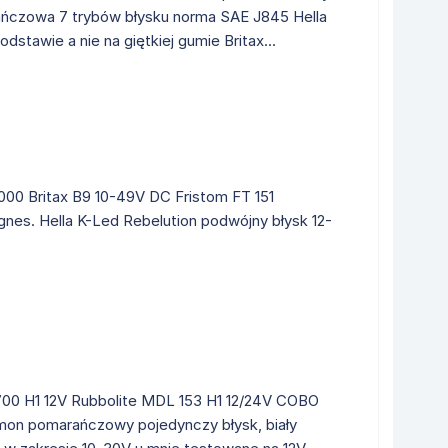
arańczowa 7 trybów błysku norma SAE J845 Hella
stawie a nie na giętkiej gumie Britax...
000 Britax B9 10-49V DC Fristom FT 151
agnes. Hella K-Led Rebelution podwójny błysk 12-
 700 H1 12V Rubbolite MDL 153 H1 12/24V COBO
mon pomarańczowy pojedynczy błysk, biały