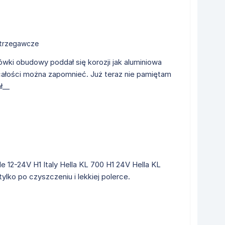
strzegawcze
ówki obudowy poddał się korozji jak aluminiowa
u całości można zapomnieć. Już teraz nie pamiętam
ł__
e 12-24V H1 Italy Hella KL 700 H1 24V Hella KL
lko po czyszczeniu i lekkiej polerce.