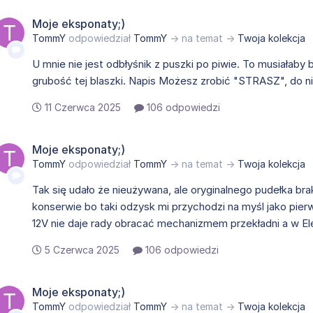
Moje eksponaty;)
TommY
odpowiedział
TommY
→ na temat →
Twoja kolekcja
U mnie nie jest odbłyśnik z puszki po piwie. To musiałab
grubość tej blaszki. Napis Możesz zrobić "STRASZ", do ni
11 Czerwca 2025
106 odpowiedzi
Moje eksponaty;)
TommY
odpowiedział
TommY
→ na temat →
Twoja kolekcja
Tak się udało że nieużywana, ale oryginalnego pudełka brak
konserwie bo taki odzysk mi przychodzi na myśl jako pier
12V nie daje rady obracać mechanizmem przekładni a w Ele
5 Czerwca 2025
106 odpowiedzi
Moje eksponaty;)
TommY
odpowiedział
TommY
→ na temat →
Twoja kolekcja