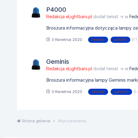
P4000
Redakcja eLightbars.pl
dodał temat → w
Fede
Broszura informacyjna dotycząca lampy z
3 Kwietnia 2020
(i 
federal
p4000
Geminis
Redakcja eLightbars.pl
dodał temat → w
Fede
Broszura informacyjna lampy Geminis marki
3 Kwietnia 2020
(i
federal
geminis
Strona główna
Wyszukiwarka