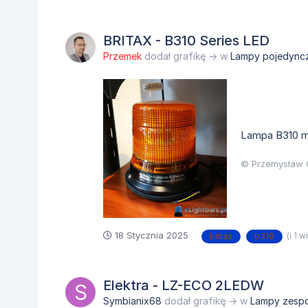
BRITAX - B310 Series LED
Przemek
dodał grafikę → w
Lampy pojedync
Lampa B310 ma
© Przemysław 
18 Stycznia 2025
(i 1 w
britax
b310
Elektra - LZ-ECO 2LEDW
Symbianix68
dodał grafikę → w
Lampy zesp