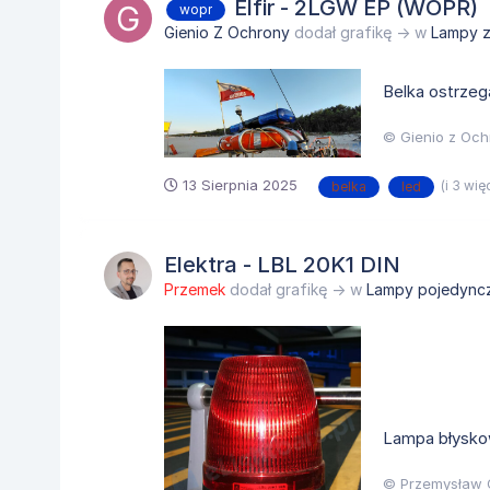
Elfir - 2LGW EP (WOPR)
wopr
Gienio Z Ochrony
dodał grafikę → w
Lampy 
Belka ostrze
© Gienio z Och
13 Sierpnia 2025
(i 3 wię
belka
led
Elektra - LBL 20K1 DIN
Przemek
dodał grafikę → w
Lampy pojedync
Lampa błysko
© Przemysław 