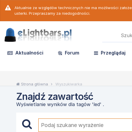
Aktualnie ze względów technicznych nie ma możliwości założ
usterki. Przepraszamy za niedogodności.
Aktualności
Forum
Przeglądaj
Strona główna
Wyszukiwarka
Znajdź zawartość
Wyświetlanie wyników dla tagów 'led' .