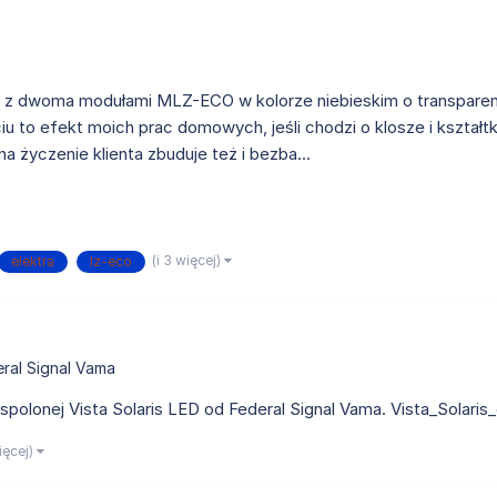
 z dwoma modułami MLZ-ECO w kolorze niebieskim o transparen
iu to efekt moich prac domowych, jeśli chodzi o klosze i kształtk
na życzenie klienta zbuduje też i bezba...
(i 3 więcej)
elektra
lz-eco
ral Signal Vama
polonej Vista Solaris LED od Federal Signal Vama. Vista_Solaris
więcej)