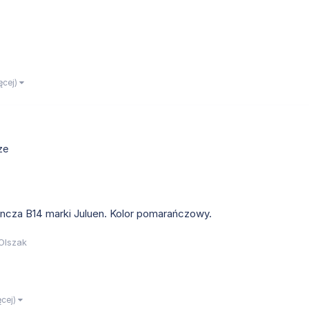
ięcej)
ze
cza B14 marki Juluen. Kolor pomarańczowy.
Olszak
ęcej)