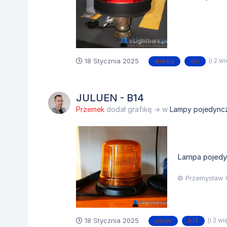
18 Stycznia 2025
(i 2 w
elektra
din
JULUEN - B14
Przemek
dodał grafikę → w
Lampy pojedync
Lampa pojedyn
© Przemysław 
18 Stycznia 2025
(i 2 wi
juluen
b14