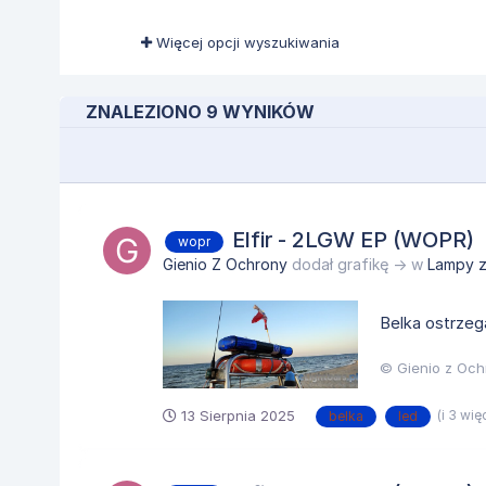
Więcej opcji wyszukiwania
ZNALEZIONO 9 WYNIKÓW
Elfir - 2LGW EP (WOPR)
wopr
Gienio Z Ochrony
dodał grafikę → w
Lampy 
Belka ostrze
© Gienio z Och
13 Sierpnia 2025
(i 3 wię
belka
led