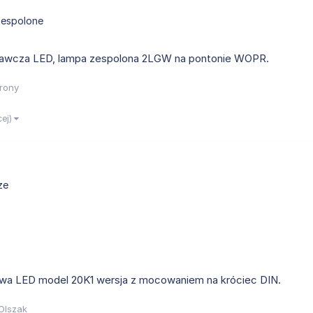
zespolone
gawcza LED, lampa zespolona 2LGW na pontonie WOPR.
rony
cej)
ze
wa LED model 20K1 wersja z mocowaniem na króciec DIN.
Olszak