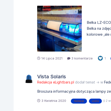
Belka LZ-ECO
Belka na zdjęc
kolorowe ,ale 
14 Lipca 2021
3 komentarze
1
Vista Solaris
Redakcja eLightbars.pl
dodał temat → w
Fede
Broszura informacyjna dotycząca lampy zes
3 Kwietnia 2020
(i 2 
federal
vista