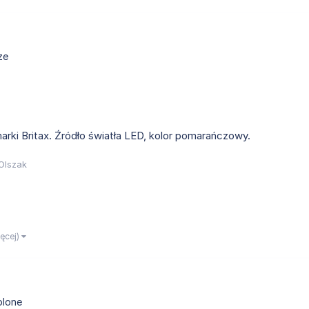
ze
rki Britax. Źródło światła LED, kolor pomarańczowy.
Olszak
ięcej)
olone