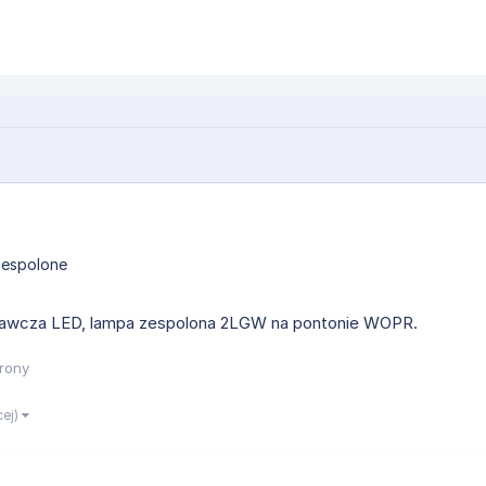
zespolone
gawcza LED, lampa zespolona 2LGW na pontonie WOPR.
rony
cej)