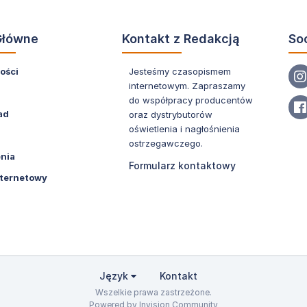
Główne
Kontakt z Redakcją
So
ości
Jesteśmy czasopismem
internetowym. Zapraszamy
do współpracy producentów
ad
oraz dystrybutorów
oświetlenia i nagłośnienia
ostrzegawczego.
nia
Formularz kontaktowy
nternetowy
Język
Kontakt
Wszelkie prawa zastrzeżone.
Powered by Invision Community