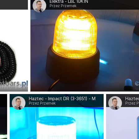
Elektra - LBL 10K1N
Przez Przemek
0
Haztec - Impact DR (3-3651) - M
Haztec
Przez Przemek
Przez 