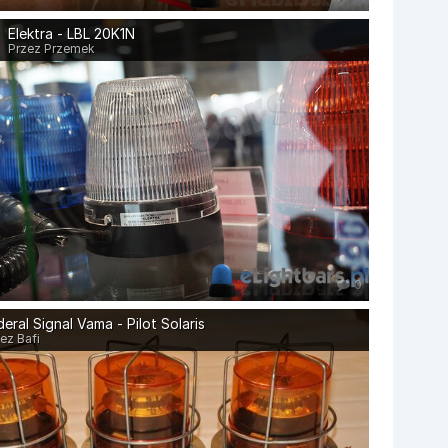
Elektra - LBL 20K1N
Przez Przemek
0
deral Signal Vama - Pilot Solaris
ez Bafi