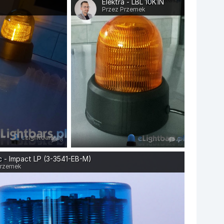
Elektra - LBL 10K1N
Przez Przemek
0
0
 - Impact LP (3-3541-EB-M)
Przemek