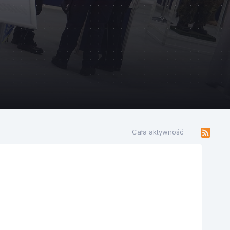
stosowana w
ię na
AM150 N ver
ch w których
uropejski...
Cała aktywność