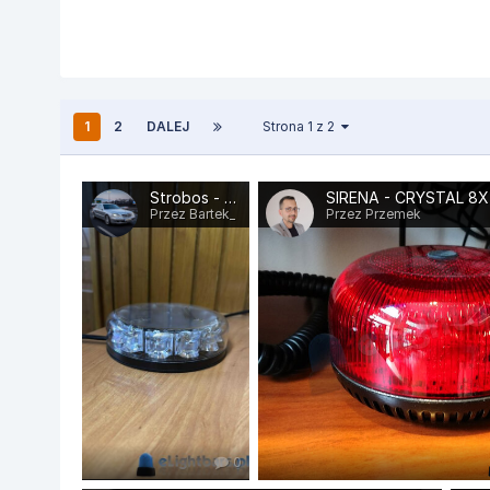
1
2
DALEJ
Strona 1 z 2
Strobos - Baquda
SIRENA - CRYSTAL 8X
Przez Bartek_
Przez Przemek
0