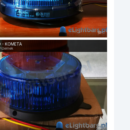
0
D - KOMETA
Przemek
0