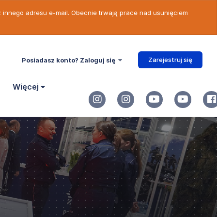
 z innego adresu e-mail. Obecnie trwają prace nad usunięciem
Zarejestruj się
Posiadasz konto? Zaloguj się
Więcej
PW
)
czekała się
nie jednym z
idłową