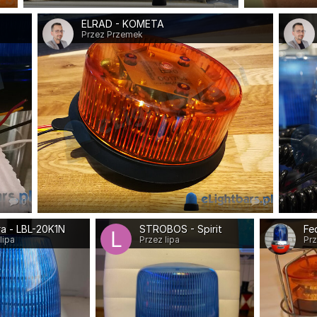
ELRAD - KOMETA
Przez Przemek
0
0
ra - LBL-20K1N
STROBOS - Spirit
Fe
lipa
Przez lipa
Prz