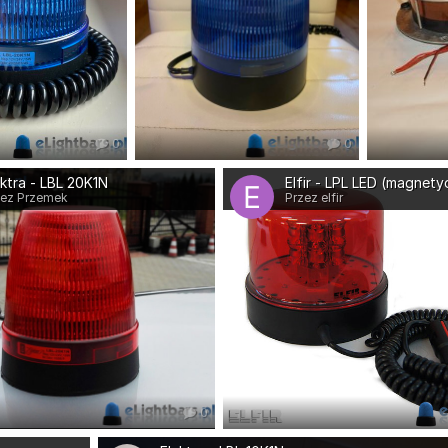
0
0
ektra - LBL 20K1N
Elfir - LPL LED (magnet
zez Przemek
Przez elfir
0