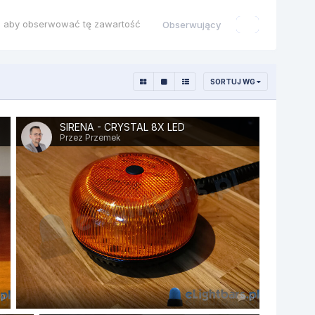
ę, aby obserwować tę zawartość
Obserwujący
0
SORTUJ WG
SIRENA - CRYSTAL 8X LED
Przez Przemek
0
0