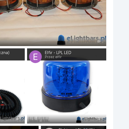
0
yczna)
Elfir - LPL LED
Przez elfir
0
0