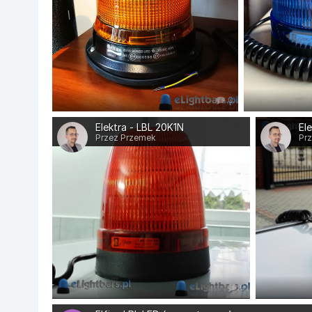
0
Elektra - LBL 20K1N
El
Przez Przemek
Pr
0