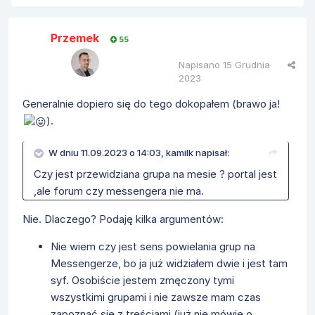
Przemek
55
Napisano
15 Grudnia
2023
Generalnie dopiero się do tego dokopałem (brawo ja!
).
W dniu 11.09.2023 o 14:03,
kamilk
napisał:
Czy jest przewidziana grupa na mesie ? portal jest
,ale forum czy messengera nie ma.
Nie. Dlaczego? Podaję kilka argumentów:
Nie wiem czy jest sens powielania grup na
Messengerze, bo ja już widziałem dwie i jest tam
syf. Osobiście jestem zmęczony tymi
wszystkimi grupami i nie zawsze mam czas
zapoznać się z treściami (już nie mówię o