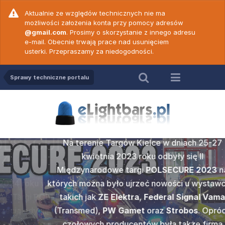
Aktualnie ze względów technicznych nie ma
możliwości założenia konta przy pomocy adresów
@gmail.com
. Prosimy o skorzystanie z innego adresu
e-mail. Obecnie trwają prace nad usunięciem
usterki. Przepraszamy za niedogodności.
Sprawy techniczne portalu
Relacja z POLSECURE
2023
SECURE
ZE Elekt
Na terenie Targów Kielce w dniach 25-27
c. 18 -
Wideop
c. 19 -
Wideop
prezenta
kwietnia 2023 roku odbyły się II
50 N ver
PW Game
vert
Cod
Międzynarodowe targi
POLSECURE 2023
na
ku w Kielcach
których można było ujrzeć nowości u wystawców
Popularna w
amy do
Po dł
gi POLSECURE
takich jak
ZE Elektra
,
Federal Signal Vama
2000
marki
Z
ych prawidłową
wideoporadnik
rzedstawiamy
Nadszedł te
edycją tego
(Transmed),
PW Gamet
oraz
Strobos
. Oprócz
wersji dwu
więków
obsłu
e jednym z
Wam wideo
sażenia służb
czołowych producentów była także firma
może być st