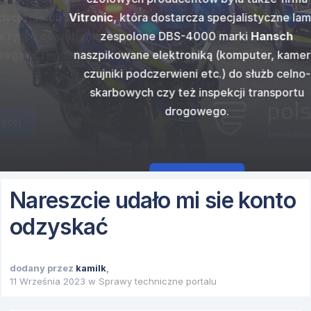
kupimy się na
ostrzegawczy
ów dźwięków
najpopular
e obfitowała w
Vitronic
, która dostarcza specjalistyczne lampy
gazowego, ci
i
Code 3
w
generato
50 N ver E
od
ostrzegawczy
świetlenia i
zespolone DBS-4000 marki
Hansch
innych w któr
 europejski...
standardowym 
cka.
fi
zego.
naszpikowane elektroniką (komputer, kamery,
czujniki podczerwieni etc.) do służb celno-
skarbowych czy też inspekcji transportu
drogowego.
Czytaj więcej
Nareszcie udało mi sie konto
odzyskać
dodany przez
kamilk
,
11 Września 2023
w
Sprawy techniczne portalu