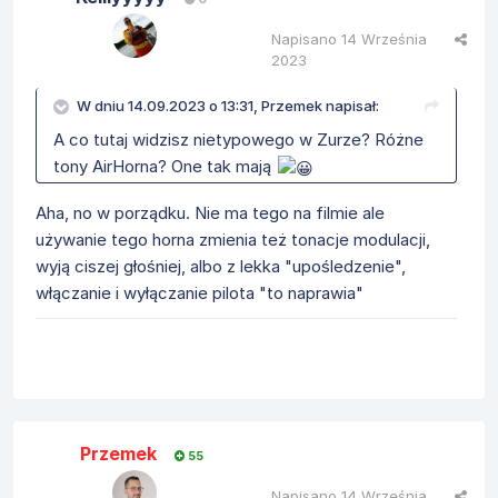
Napisano
14 Września
2023
W dniu 14.09.2023 o 13:31,
Przemek
napisał:
A co tutaj widzisz nietypowego w Zurze? Różne
tony AirHorna? One tak mają
Aha, no w porządku. Nie ma tego na filmie ale
używanie tego horna zmienia też tonacje modulacji,
wyją ciszej głośniej, albo z lekka "upośledzenie",
włączanie i wyłączanie pilota "to naprawia"
Przemek
55
Napisano
14 Września