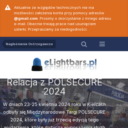
Aktualnie ze względów technicznych nie ma
możliwości założenia konta przy pomocy adresów
@gmail.com
. Prosimy o skorzystanie z innego adresu
e-mail. Obecnie trwają prace nad usunięciem
usterki. Przepraszamy za niedogodności.
Nagłośnienie Ostrzegawcze
Relacja z POLSECURE
2023
SECURE
ZE Elekt
Na terenie Targów Kielce w dniach 25-27
c. 18 -
Wideop
c. 19 -
Wideop
prezenta
kwietnia 2023 roku odbyły się II
50 N ver
PW Game
vert
Cod
Międzynarodowe targi
POLSECURE 2023
na
ku w Kielcach
których można było ujrzeć nowości u wystawców
Popularna w
amy do
Po dł
gi POLSECURE
takich jak
ZE Elektra
,
Federal Signal Vama
2000
marki
Z
ych prawidłową
wideoporadnik
rzedstawiamy
Nadszedł te
edycją tego
(Transmed),
PW Gamet
oraz
Strobos
. Oprócz
wersji dwu
więków
obsłu
e jednym z
Wam wideo
sażenia służb
czołowych producentów była także firma
może być st