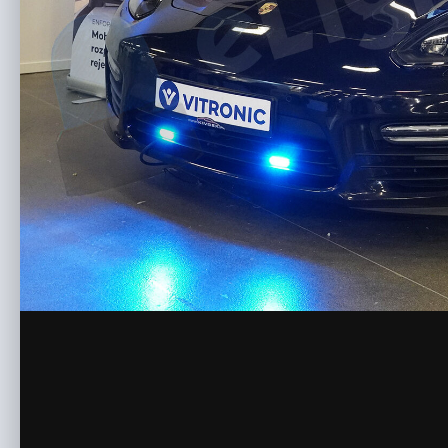
polsecure2023
polsecure
dodany przez
Przemek
14 Maja 2023
5 651 wyświetleń
Wyświetl pozo
Zaloguj się, aby obserwować tę zawarto
Share
Porsche na wystawie firmy Victronic wraz z belką DBS400
PRAWA AUTORSKIE
© Przemysław Olszak
Brak komentarzy do wyświetlenia