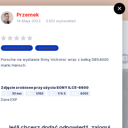
×
 z innego adresu e-mail. Obecnie trwają prace nad usunięciem
Przemek
14 Maja 2023
5 651 wyświetleń
Zarejestruj się
Posiadasz konto? Zaloguj się
polsecure2023
polsecure
Więcej
Porsche na wystawie firmy Victronic wraz z belką DBS4000
marki Hansch.
PW
Zdjęcie zrobione przy użyciu SONY ILCE-6600
f
ISO
30 mm
1/160
f/4.5
4000
)
Dane EXIF
czekała się
nie jednym z
idłową
Jeśli chcesz dodać odpowiedź, zaloguj