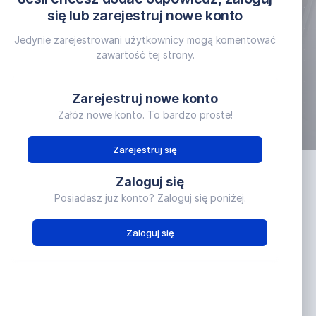
stosowana w
ię na
AM150 N ver
się lub zarejestruj nowe konto
ch w których
uropejski...
Jedynie zarejestrowani użytkownicy mogą komentować
zawartość tej strony.
Zarejestruj nowe konto
Załóż nowe konto. To bardzo proste!
Zarejestruj się
Zaloguj się
Cała aktywność
Posiadasz już konto? Zaloguj się poniżej.
Zaloguj się