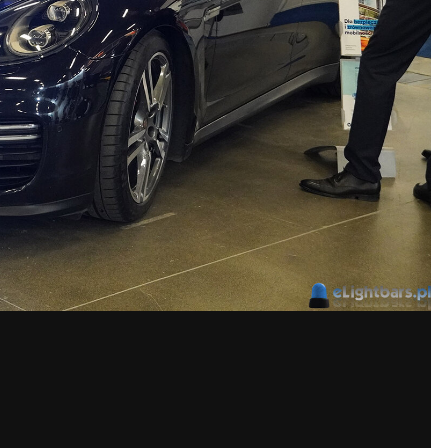
stałe grafiki Przemek
ść
Obserwujący
0
0 marki Hansch.