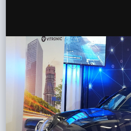
© Przemysław Olszak
Wystawa Victronic