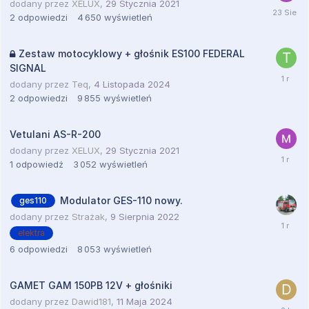
dodany przez
XELUX
,
29 Stycznia 2021
2
odpowiedzi
4 650
wyświetleń
Zestaw motocyklowy + głośnik ES100 FEDERAL
SIGNAL
dodany przez
Teq
,
4 Listopada 2024
2
odpowiedzi
9 855
wyświetleń
Vetulani AS-R-200
dodany przez
XELUX
,
29 Stycznia 2021
1
odpowiedź
3 052
wyświetleń
Modulator GES-110 nowy.
ges110
dodany przez
Strażak
,
9 Sierpnia 2022
elektra
6
odpowiedzi
8 053
wyświetleń
GAMET GAM 150PB 12V + głośniki
dodany przez
Dawid181
,
11 Maja 2024