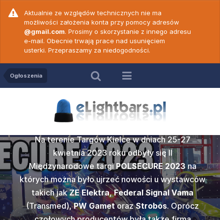
Aktualnie ze względów technicznych nie ma
możliwości założenia konta przy pomocy adresów
@gmail.com
. Prosimy o skorzystanie z innego adresu
e-mail. Obecnie trwają prace nad usunięciem
usterki. Przepraszamy za niedogodności.
Ogłoszenia
Relacja z POLSECURE
2023
SECURE
ZE Elekt
Na terenie Targów Kielce w dniach 25-27
c. 18 -
Wideop
c. 19 -
Wideop
prezenta
kwietnia 2023 roku odbyły się II
50 N ver
PW Game
vert
Cod
Międzynarodowe targi
POLSECURE 2023
na
ku w Kielcach
których można było ujrzeć nowości u wystawców
Popularna w
amy do
Po dł
gi POLSECURE
takich jak
ZE Elektra
,
Federal Signal Vama
2000
marki
Z
ych prawidłową
wideoporadnik
rzedstawiamy
Nadszedł te
edycją tego
(Transmed),
PW Gamet
oraz
Strobos
. Oprócz
wersji dwu
więków
obsłu
e jednym z
Wam wideo
sażenia służb
czołowych producentów była także firma
może być st