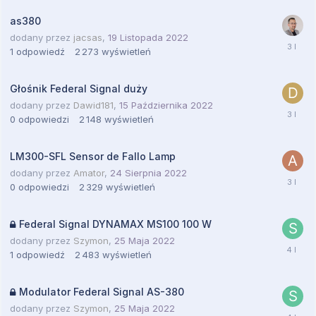
as380
dodany przez
jacsas
,
19 Listopada 2022
1
odpowiedź
2 273
wyświetleń
Głośnik Federal Signal duży
dodany przez
Dawid181
,
15 Października 2022
0
odpowiedzi
2 148
wyświetleń
LM300-SFL Sensor de Fallo Lamp
dodany przez
Amator
,
24 Sierpnia 2022
0
odpowiedzi
2 329
wyświetleń
Federal Signal DYNAMAX MS100 100 W
dodany przez
Szymon
,
25 Maja 2022
1
odpowiedź
2 483
wyświetleń
Modulator Federal Signal AS-380
dodany przez
Szymon
,
25 Maja 2022