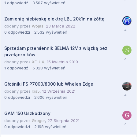
1
odpowiedź
3 507
wyświetleń
Zamienię niebieską elektrę LBL 20k1n na żółtą
dodany przez
Wojas
,
23 Marca 2022
0
odpowiedzi
2 532
wyświetleń
Sprzedam przemiennik BELMA 12V z wiązką bez
przełączników
dodany przez
XELUX
,
15 Kwietnia 2019
1
odpowiedź
5 328
wyświetleń
Głośniki FS P7000/8000 lub Whelen Edge
dodany przez
lbs5
,
12 Września 2021
0
odpowiedzi
2 606
wyświetleń
GAM 150 Uszkodzony
dodany przez
Gregor
,
27 Sierpnia 2021
0
odpowiedzi
2 198
wyświetleń