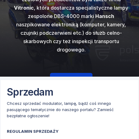
kupimy się na
ostrzegawczy
ów dźwięków
najpopular
e obfitowała w
Vitronic
, która dostarcza specjalistyczne lampy
gazowego, ci
i
Code 3
w
generato
50 N ver E
od
ostrzegawczy
świetlenia i
zespolone DBS-4000 marki
Hansch
innych w któr
 europejski...
standardowym 
cka.
fi
zego.
naszpikowane elektroniką (komputer, kamery,
czujniki podczerwieni etc.) do służb celno-
skarbowych czy też inspekcji transportu
drogowego.
Czytaj więcej
Sprzedam
Chcesz sprzedać modulator, lampę, bądź coś innego
pasującego tematycznie do naszego portalu? Zamieść
bezpłatne ogłoszenie!
REGULAMIN SPRZEDAŻY