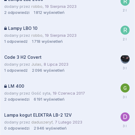
dodany przez
robbo
,
19 Sierpnia 2023
2
odpowiedzi
1 812
wyświetleń
Lampy LBO 10
dodany przez
robbo
,
19 Sierpnia 2023
1
odpowiedź
1 718
wyświetleń
Code 3 H2 Covert
dodany przez
Julas
,
8 Lipca 2023
1
odpowiedź
2 096
wyświetleń
LM 400
dodany przez
Gość syta
,
19 Czerwca 2017
2
odpowiedzi
6 191
wyświetleń
Lampa kogut ELEKTRA LB-2 12V
dodany przez
daduszeryf
,
7 Lutego 2023
0
odpowiedzi
2 946
wyświetleń