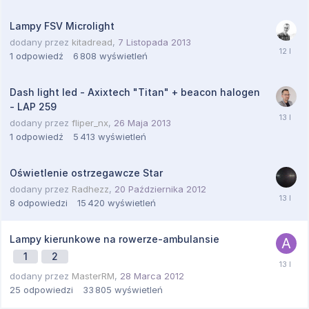
Lampy FSV Microlight
dodany przez
kitadread
,
7 Listopada 2013
1
odpowiedź
6 808
wyświetleń
Dash light led - Axixtech "Titan" + beacon halogen
- LAP 259
dodany przez
fliper_nx
,
26 Maja 2013
1
odpowiedź
5 413
wyświetleń
Oświetlenie ostrzegawcze Star
dodany przez
Radhezz
,
20 Października 2012
8
odpowiedzi
15 420
wyświetleń
Lampy kierunkowe na rowerze-ambulansie
1
2
dodany przez
MasterRM
,
28 Marca 2012
25
odpowiedzi
33 805
wyświetleń