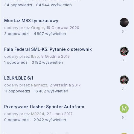
34
odpowiedzi
84 544
wyświetleń
Montaż MS3 tymczasowy
dodany przez
Gregor
,
19 Czerwca 2020
3
odpowiedzi
4 897
wyświetleń
Fala Federal SML-KS. Pytanie o sterownik
dodany przez
lbs5
,
9 Grudnia 2019
1
odpowiedź
3 182
wyświetleń
LBLK/LBLZ 6/1
dodany przez
Radhezz
,
2 Września 2017
11
odpowiedzi
16 462
wyświetleń
Przerywacz flasher Sprinter Autoform
dodany przez
MR234
,
22 Lipca 2017
0
odpowiedzi
2 942
wyświetleń