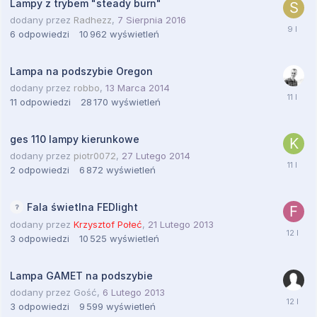
Lampy z trybem "steady burn"
dodany przez
Radhezz
,
7 Sierpnia 2016
6
odpowiedzi
10 962
wyświetleń
Lampa na podszybie Oregon
dodany przez
robbo
,
13 Marca 2014
11
odpowiedzi
28 170
wyświetleń
ges 110 lampy kierunkowe
dodany przez
piotr0072
,
27 Lutego 2014
2
odpowiedzi
6 872
wyświetleń
Fala świetlna FEDlight
dodany przez
Krzysztof Połeć
,
21 Lutego 2013
3
odpowiedzi
10 525
wyświetleń
Lampa GAMET na podszybie
dodany przez
Gość
,
6 Lutego 2013
3
odpowiedzi
9 599
wyświetleń