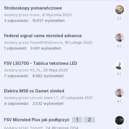
Stroboskopy pomarańczowe
dodany przez
Kuba.
,
8 Stycznia 2023
3
odpowiedzi
15 937
wyświetleń
Federal signal vama microled advance
dodany przez
Pawel84Katowice
,
18 Lutego 2022
1
odpowiedź
9 401
wyświetleń
FSV LSG700 - Tablica tekstowa LED
dodany przez
RS_PL
,
25 Maja 2020
7
odpowiedzi
4 082
wyświetleń
Elektra MS6 vs Gamet slimled
dodany przez
Lincoln Mark LT
,
21 Listopada 2021
4
odpowiedzi
2 532
wyświetleń
FSV Microled Plus jak podłączyć
1
2
dodany przez
TommY
,
24 Września 2014