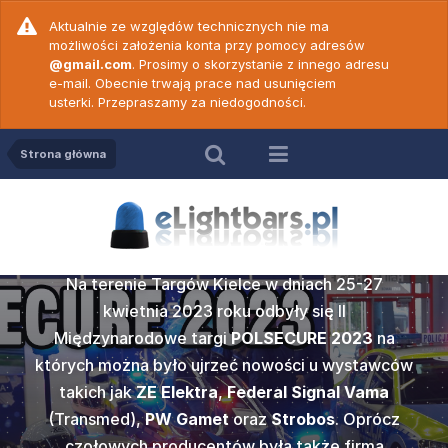
Aktualnie ze względów technicznych nie ma
możliwości założenia konta przy pomocy adresów
@gmail.com
. Prosimy o skorzystanie z innego adresu
e-mail. Obecnie trwają prace nad usunięciem
usterki. Przepraszamy za niedogodności.
Strona główna
Relacja z POLSECURE
2023
SECURE
ZE Elekt
Na terenie Targów Kielce w dniach 25-27
c. 18 -
Wideop
c. 19 -
Wideop
prezenta
kwietnia 2023 roku odbyły się II
50 N ver
PW Game
vert
Cod
Międzynarodowe targi
POLSECURE 2023
na
ku w Kielcach
których można było ujrzeć nowości u wystawców
Popularna w
amy do
Po dł
gi POLSECURE
takich jak
ZE Elektra
,
Federal Signal Vama
2000
marki
Z
ych prawidłową
wideoporadnik
rzedstawiamy
Nadszedł te
edycją tego
(Transmed),
PW Gamet
oraz
Strobos
. Oprócz
wersji dwu
więków
obsłu
e jednym z
Wam wideo
sażenia służb
czołowych producentów była także firma
może być st