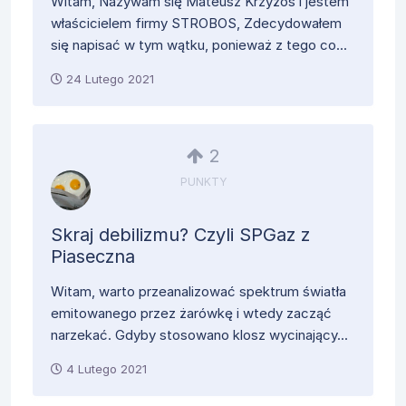
Witam, Nazywam się Mateusz Krzyżoś i jestem
właścicielem firmy STROBOS, Zdecydowałem
się napisać w tym wątku, ponieważ z tego co...
24 Lutego 2021
2
PUNKTY
Skraj debilizmu? Czyli SPGaz z
Piaseczna
Witam, warto przeanalizować spektrum światła
emitowanego przez żarówkę i wtedy zacząć
narzekać. Gdyby stosowano klosz wycinający...
4 Lutego 2021