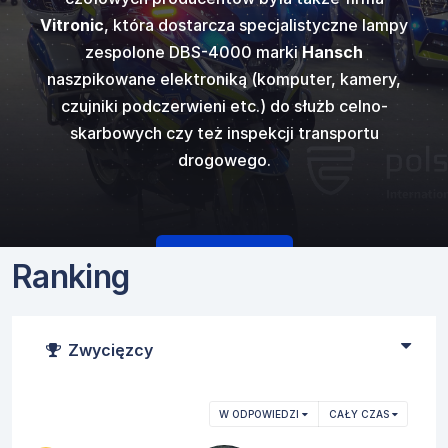
kupimy się na
ostrzegawczy
ów dźwięków
najpopular
e obfitowała w
Vitronic
, która dostarcza specjalistyczne lampy
gazowego, ci
i
Code 3
w
generato
50 N ver E
od
ostrzegawczy
świetlenia i
zespolone DBS-4000 marki
Hansch
innych w któr
 europejski...
standardowym 
cka.
fi
zego.
naszpikowane elektroniką (komputer, kamery,
czujniki podczerwieni etc.) do służb celno-
skarbowych czy też inspekcji transportu
drogowego.
Czytaj więcej
Ranking
Zwycięzcy
W ODPOWIEDZI
CAŁY CZAS